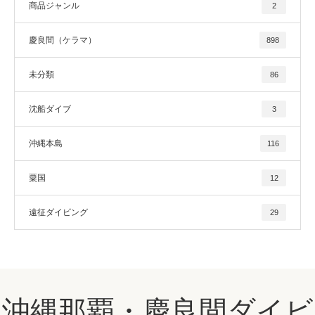
商品ジャンル
2
慶良間（ケラマ）
898
未分類
86
沈船ダイブ
3
沖縄本島
116
粟国
12
遠征ダイビング
29
沖縄那覇・慶良間ダイビ