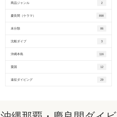
商品ジャンル
2
慶良間（ケラマ）
898
未分類
86
沈船ダイブ
3
沖縄本島
116
粟国
12
遠征ダイビング
29
沖縄那覇・慶良間ダイビ