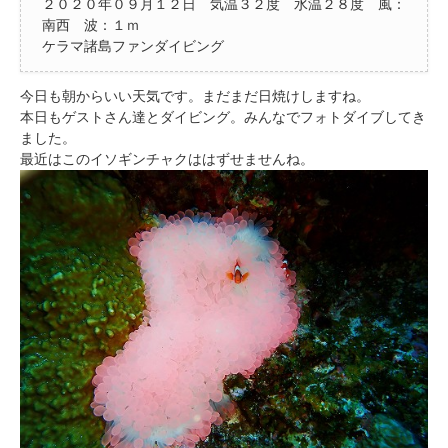
２０２０年０９月１２日 気温３２度 水温２８度 風：
南西 波：１ｍ
ケラマ諸島ファンダイビング
今日も朝からいい天気です。まだまだ日焼けしますね。
本日もゲストさん達とダイビング。みんなでフォトダイブしてき
ました。
最近はこのイソギンチャクははずせませんね。