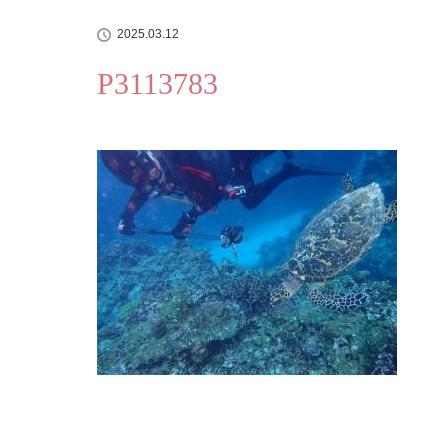
2025.03.12
P3113783