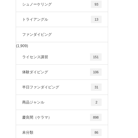
シュノーケリング
93
トライアングル
13
ファンダイビング
(1,909)
ライセンス講習
151
体験ダイビング
106
半日ファンダイビング
31
商品ジャンル
2
慶良間（ケラマ）
898
未分類
86