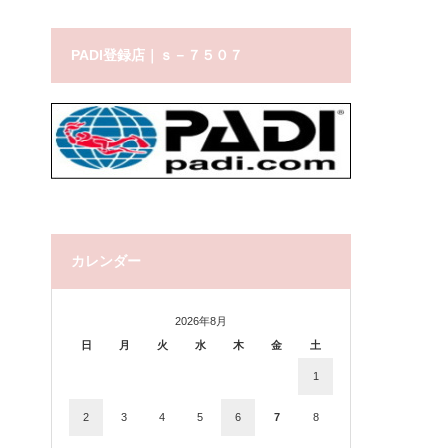
PADI登録店｜ｓ－７５０７
カレンダー
2026年8月
日
月
火
水
木
金
土
1
2
3
4
5
6
7
8