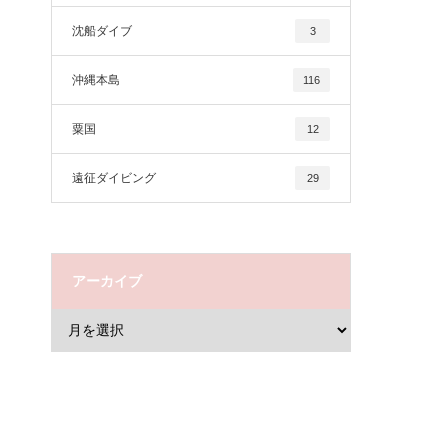
沈船ダイブ
3
沖縄本島
116
粟国
12
遠征ダイビング
29
アーカイブ