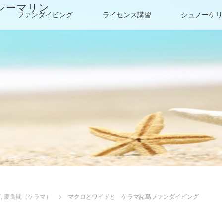
シーマリン
ファンダイビング
ライセンス講習
シュノーケ
グ
,
慶良間（ケラマ）
マクロとワイドと ケラマ諸島ファンダイビング