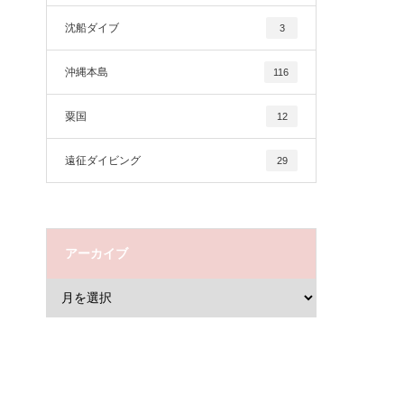
沈船ダイブ
3
沖縄本島
116
粟国
12
遠征ダイビング
29
アーカイブ