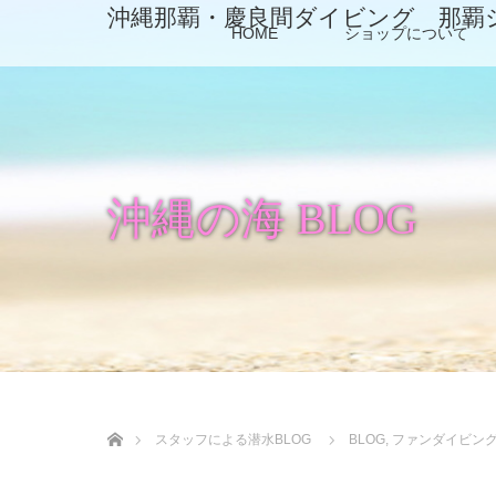
沖縄那覇・慶良間ダイビング 那覇
HOME
ショップについて
沖縄の海 BLOG
ホーム
スタッフによる潜水BLOG
BLOG
,
ファンダイビン