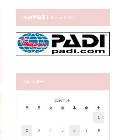
PADI登録店｜ｓ－７５０７
カレンダー
2026年8月
日
月
火
水
木
金
土
1
2
3
4
5
6
7
8