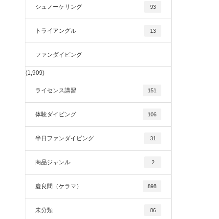
シュノーケリング
93
トライアングル
13
ファンダイビング
(1,909)
ライセンス講習
151
体験ダイビング
106
半日ファンダイビング
31
商品ジャンル
2
慶良間（ケラマ）
898
未分類
86