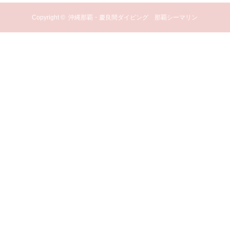
Copyright ©
沖縄那覇・慶良間ダイビング 那覇シーマリン