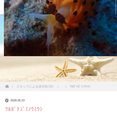
沖縄の海 BLOG
ホーム
スタッフによる潜水BLOG
ﾂﾙｶﾞﾁｺﾞﾐﾉｳﾐｳｼ
2026.05.23
ﾂﾙｶﾞﾁｺﾞﾐﾉｳﾐｳｼ