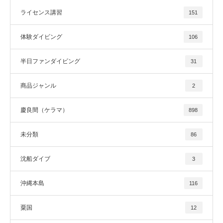
ライセンス講習
151
体験ダイビング
106
半日ファンダイビング
31
商品ジャンル
2
慶良間（ケラマ）
898
未分類
86
沈船ダイブ
3
沖縄本島
116
粟国
12