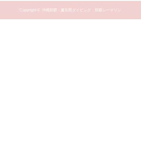
Copyright ©
沖縄那覇・慶良間ダイビング 那覇シーマリン