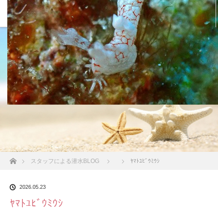
沖縄の海 BLOG
ホーム
スタッフによる潜水BLOG
ﾔﾏﾄﾕﾋﾞｳﾐｳｼ
2026.05.23
ﾔﾏﾄﾕﾋﾞｳﾐｳｼ