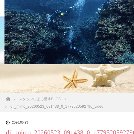
沖縄の海 BLOG
ホーム
スタッフによる潜水BLOG
dji_mimo_20260523_091438_0_1779520592796_video
2026.05.23
dji_mimo_20260523_091438_0_177952059279