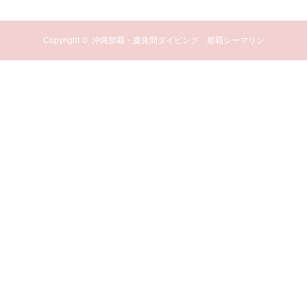
Copyright ©
沖縄那覇・慶良間ダイビング 那覇シーマリン