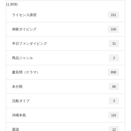
(1,909)
ライセンス講習
151
体験ダイビング
106
半日ファンダイビング
31
商品ジャンル
2
慶良間（ケラマ）
898
未分類
86
沈船ダイブ
3
沖縄本島
116
粟国
12