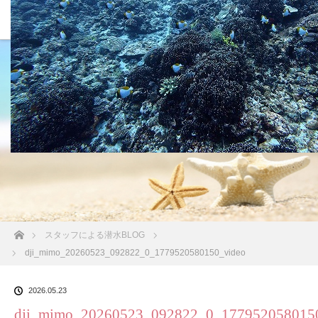
沖縄の海 BLOG
ホーム
スタッフによる潜水BLOG
dji_mimo_20260523_092822_0_1779520580150_video
2026.05.23
dji_mimo_20260523_092822_0_177952058015