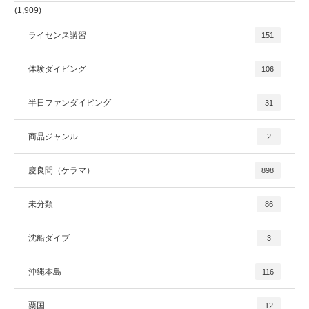
(1,909)
ライセンス講習
151
体験ダイビング
106
半日ファンダイビング
31
商品ジャンル
2
慶良間（ケラマ）
898
未分類
86
沈船ダイブ
3
沖縄本島
116
粟国
12