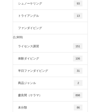
シュノーケリング
93
トライアングル
13
ファンダイビング
(1,909)
ライセンス講習
151
体験ダイビング
106
半日ファンダイビング
31
商品ジャンル
2
慶良間（ケラマ）
898
未分類
86