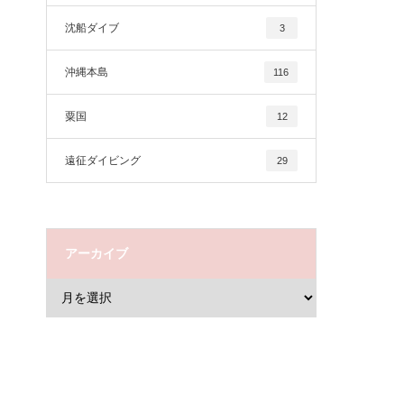
沈船ダイブ
3
沖縄本島
116
粟国
12
遠征ダイビング
29
アーカイブ