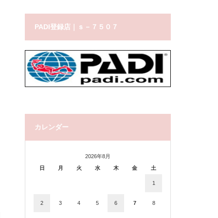
PADI登録店｜ｓ－７５０７
カレンダー
2026年8月
日
月
火
水
木
金
土
1
2
3
4
5
6
7
8