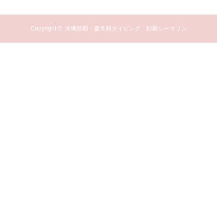
Copyright ©
沖縄那覇・慶良間ダイビング 那覇シーマリン