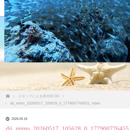
沖縄の海 BLOG
ホーム
スタッフによる潜水BLOG
dji_mimo_20260517_105628_0_1779007764551_video
2026.05.18
dji_mimo_20260517_105628_0_177900776455