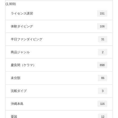
(1,909)
ライセンス講習
151
体験ダイビング
106
半日ファンダイビング
31
商品ジャンル
2
慶良間（ケラマ）
898
未分類
86
沈船ダイブ
3
沖縄本島
116
粟国
12