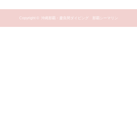
Copyright ©
沖縄那覇・慶良間ダイビング 那覇シーマリン