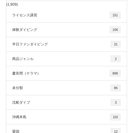
(1,909)
ライセンス講習
151
体験ダイビング
106
半日ファンダイビング
31
商品ジャンル
2
慶良間（ケラマ）
898
未分類
86
沈船ダイブ
3
沖縄本島
116
粟国
12