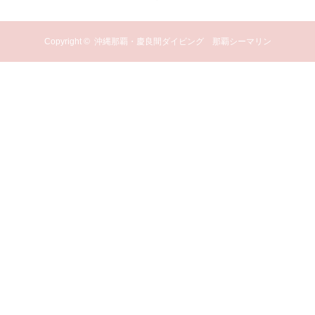
Copyright ©
沖縄那覇・慶良間ダイビング 那覇シーマリン