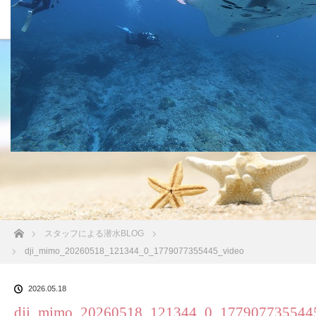
沖縄の海 BLOG
ホーム
スタッフによる潜水BLOG
dji_mimo_20260518_121344_0_1779077355445_video
2026.05.18
dji_mimo_20260518_121344_0_177907735544