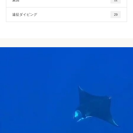
粟国
12
遠征ダイビング
29