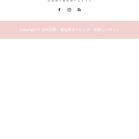
０９８－８６９－１７７７
Facebook
Instagram
RSS
Copyright ©
沖縄那覇・慶良間ダイビング 那覇シーマリン