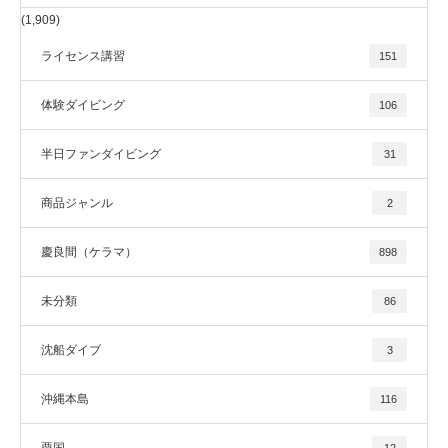
(1,909)
ライセンス講習
151
体験ダイビング
106
半日ファンダイビング
31
商品ジャンル
2
慶良間（ケラマ）
898
未分類
86
沈船ダイブ
3
沖縄本島
116