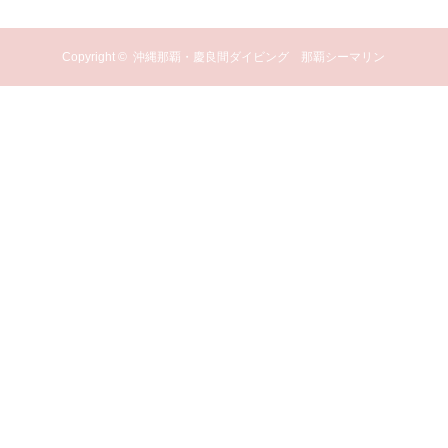
Copyright ©
沖縄那覇・慶良間ダイビング 那覇シーマリン