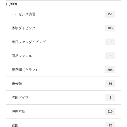
(1,909)
ライセンス講習
151
体験ダイビング
106
半日ファンダイビング
31
商品ジャンル
2
慶良間（ケラマ）
898
未分類
86
沈船ダイブ
3
沖縄本島
116
粟国
12