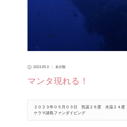
2023.05.3
未分類
マンタ現れる！
２０２３年０５月０３日 気温２６度 水温２４度
ケラマ諸島ファンダイビング