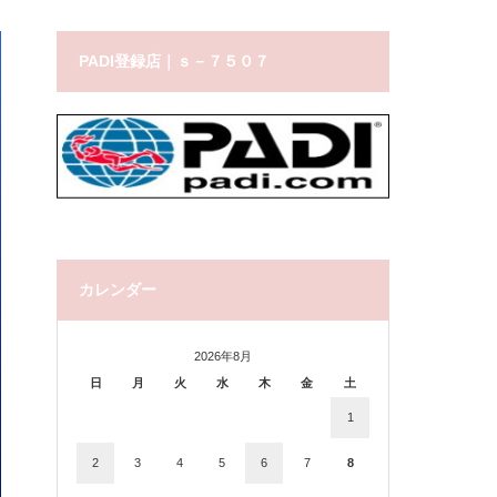
PADI登録店｜ｓ－７５０７
カレンダー
2026年8月
日
月
火
水
木
金
土
1
2
3
4
5
6
7
8