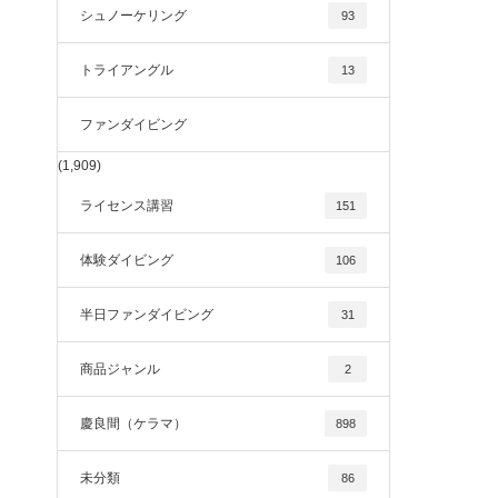
シュノーケリング
93
トライアングル
13
ファンダイビング
(1,909)
ライセンス講習
151
体験ダイビング
106
半日ファンダイビング
31
商品ジャンル
2
慶良間（ケラマ）
898
未分類
86