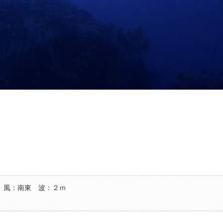
 風：南東 波：２ｍ