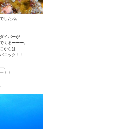
でしたね。
ダイバーが
でくるーーー。
こからは
パニック！！
―。
ー！！
。