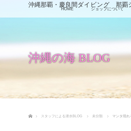
沖縄那覇・慶良間ダイビング 那覇
HOME
ショップについて
沖縄の海 BLOG
ホーム
スタッフによる潜水BLOG
未分類
マンタ現れ