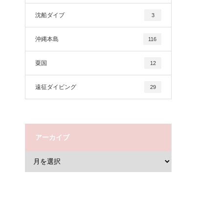
沈船ダイブ
3
沖縄本島
116
粟国
12
遠征ダイビング
29
アーカイブ