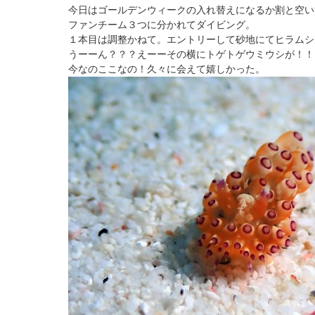
今日はゴールデンウィークの入れ替えになるか割と空い
ファンチーム３つに分かれてダイビング。
１本目は調整かねて。エントリーして砂地にてヒラムシ
うーーん？？？えーーその横にトゲトゲウミウシが！！
今なのここなの！久々に会えて嬉しかった。