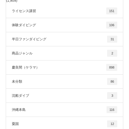
(1,909)
ライセンス講習
151
体験ダイビング
106
半日ファンダイビング
31
商品ジャンル
2
慶良間（ケラマ）
898
未分類
86
沈船ダイブ
3
沖縄本島
116
粟国
12