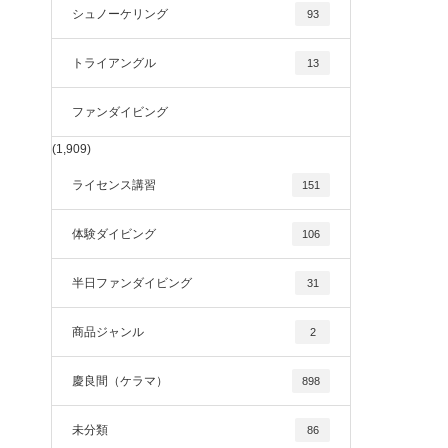
シュノーケリング
93
トライアングル
13
ファンダイビング
(1,909)
ライセンス講習
151
体験ダイビング
106
半日ファンダイビング
31
商品ジャンル
2
慶良間（ケラマ）
898
未分類
86