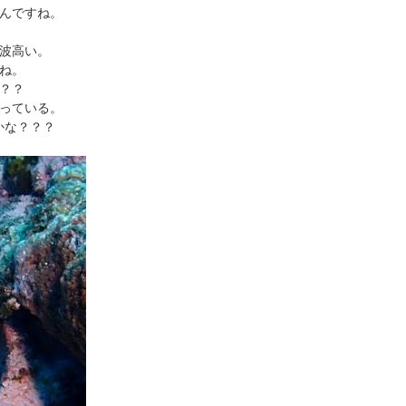
んですね。
波高い。
ね。
？？
っている。
かな？？？