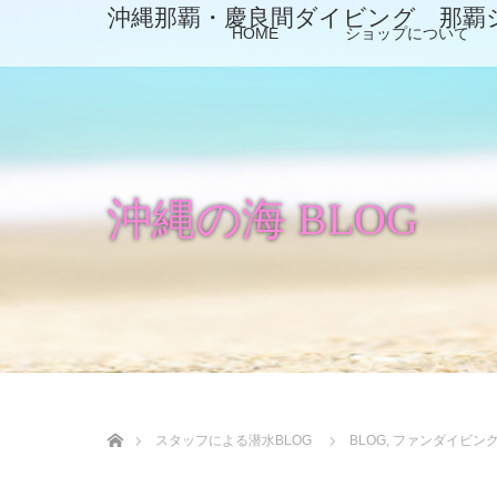
沖縄那覇・慶良間ダイビング 那覇
HOME
ショップについて
沖縄の海 BLOG
ホーム
スタッフによる潜水BLOG
BLOG
,
ファンダイビン