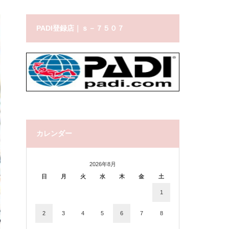
PADI登録店｜ｓ－７５０７
カレンダー
2026年8月
日
月
火
水
木
金
土
1
2
3
4
5
6
7
8