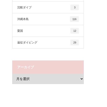
沈船ダイブ
3
沖縄本島
116
粟国
12
遠征ダイビング
29
アーカイブ