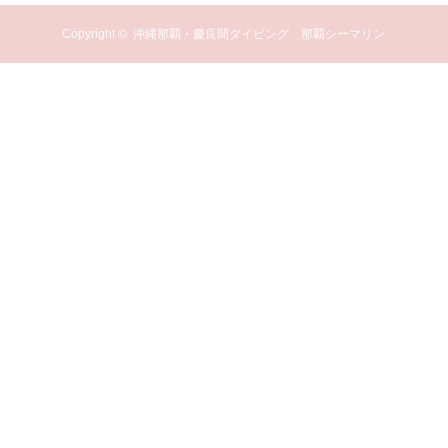
Copyright ©
沖縄那覇・慶良間ダイビング 那覇シーマリン