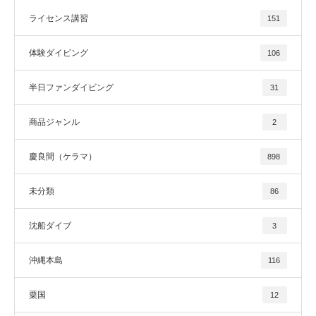
ライセンス講習
151
体験ダイビング
106
半日ファンダイビング
31
商品ジャンル
2
慶良間（ケラマ）
898
未分類
86
沈船ダイブ
3
沖縄本島
116
粟国
12