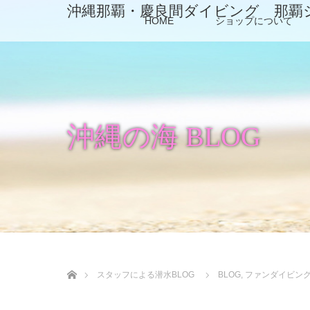
沖縄那覇・慶良間ダイビング 那覇
HOME
ショップについて
沖縄の海 BLOG
ホーム
スタッフによる潜水BLOG
BLOG
,
ファンダイビン