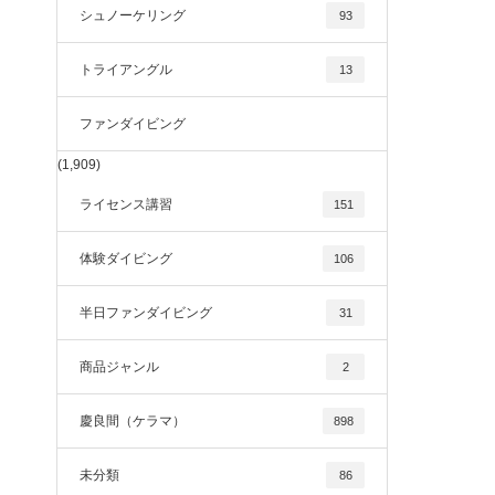
シュノーケリング
93
トライアングル
13
ファンダイビング
(1,909)
ライセンス講習
151
体験ダイビング
106
半日ファンダイビング
31
商品ジャンル
2
慶良間（ケラマ）
898
未分類
86