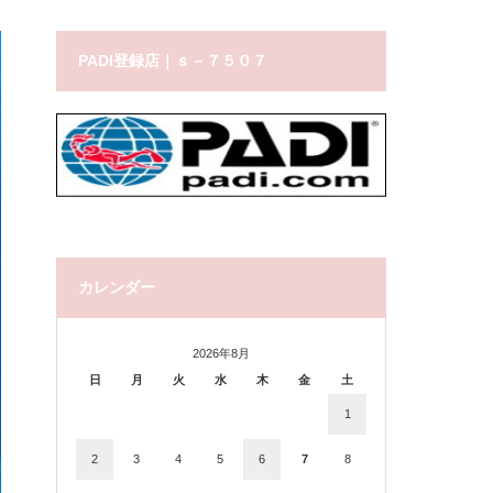
PADI登録店｜ｓ－７５０７
カレンダー
2026年8月
日
月
火
水
木
金
土
1
2
3
4
5
6
7
8