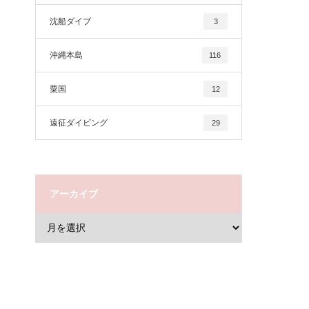
沈船ダイブ
3
沖縄本島
116
粟国
12
遠征ダイビング
29
アーカイブ