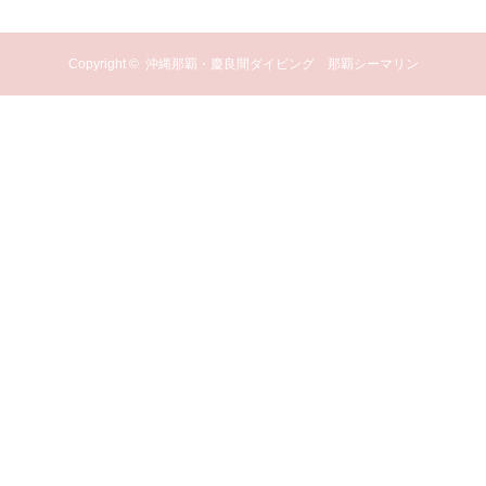
Copyright ©
沖縄那覇・慶良間ダイビング 那覇シーマリン