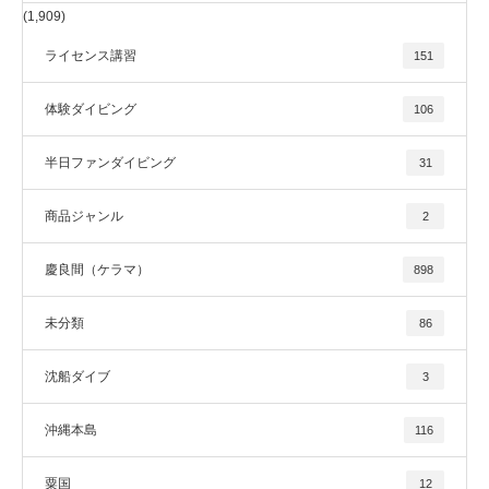
(1,909)
ライセンス講習
151
体験ダイビング
106
半日ファンダイビング
31
商品ジャンル
2
慶良間（ケラマ）
898
未分類
86
沈船ダイブ
3
沖縄本島
116
粟国
12