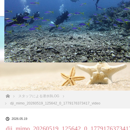
沖縄の海 BLOG
ホーム
スタッフによる潜水BLOG
dji_mimo_20260519_125642_0_1779176373417_video
2026.05.19
dji_mimo_20260519_125642_0_177917637341