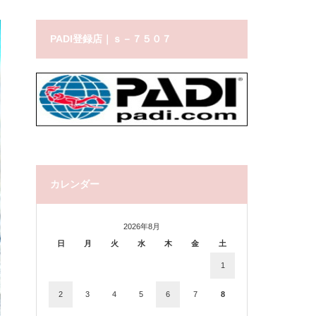
PADI登録店｜ｓ－７５０７
カレンダー
2026年8月
日
月
火
水
木
金
土
1
2
3
4
5
6
7
8