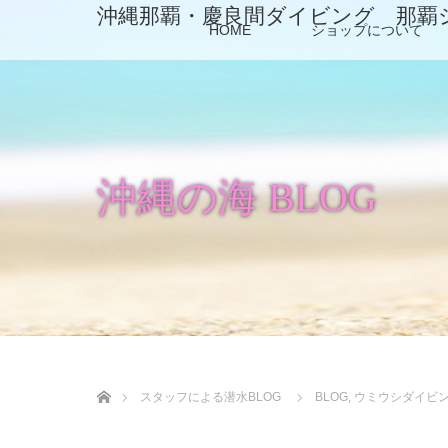
沖縄那覇・慶良間ダイビング 那覇
HOME
ショップについて
沖縄の海 BLOG
ホーム
スタッフによる潜水BLOG
BLOG
,
ウミウシダイビ