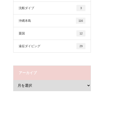
沈船ダイブ
3
沖縄本島
116
粟国
12
遠征ダイビング
29
アーカイブ