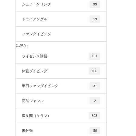
シュノーケリング
93
トライアングル
13
ファンダイビング
(1,909)
ライセンス講習
151
体験ダイビング
106
半日ファンダイビング
31
商品ジャンル
2
慶良間（ケラマ）
898
未分類
86