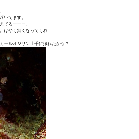
。
浮いてます。
えてるーーー。
。はやく無くなってくれ
カールオジサン上手に撮れたかな？