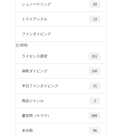
シュノーケリング
93
トライアングル
13
ファンダイビング
(1,909)
ライセンス講習
151
体験ダイビング
106
半日ファンダイビング
31
商品ジャンル
2
慶良間（ケラマ）
898
未分類
86