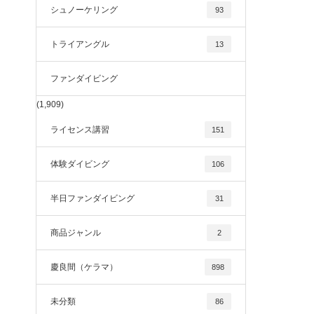
シュノーケリング
93
トライアングル
13
ファンダイビング
(1,909)
ライセンス講習
151
体験ダイビング
106
半日ファンダイビング
31
商品ジャンル
2
慶良間（ケラマ）
898
未分類
86