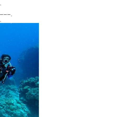
。
ーーー。
。