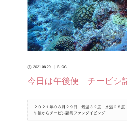
2021.08.29
BLOG
今日は午後便 チービシ
２０２１年０８月２９日 気温３２度 水温２８度
午後からチービシ諸島ファンダイビング