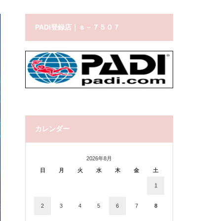
PADI登録店｜ｓ－７５０７
カレンダー
2026年8月
日
月
火
水
木
金
土
1
2
3
4
5
6
7
8