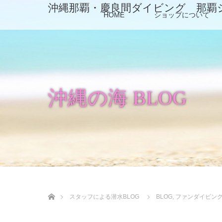
沖縄那覇・慶良間ダイビング 那覇
HOME
ショップについて
沖縄の海 BLOG
ホーム
スタッフによる潜水BLOG
BLOG
,
ファンダイビン