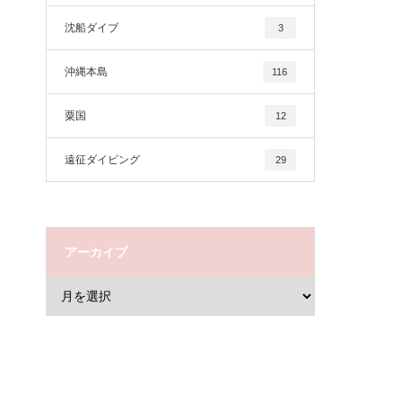
沈船ダイブ
3
沖縄本島
116
粟国
12
遠征ダイビング
29
アーカイブ