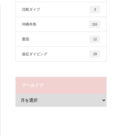
沈船ダイブ
3
沖縄本島
116
粟国
12
遠征ダイビング
29
アーカイブ