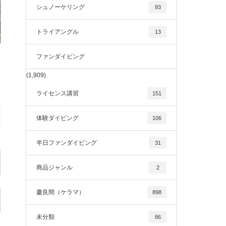
シュノーケリング
93
トライアングル
13
ファンダイビング
(1,909)
ライセンス講習
151
体験ダイビング
106
半日ファンダイビング
31
商品ジャンル
2
慶良間（ケラマ）
898
未分類
86