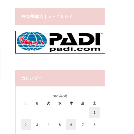
PADI登録店｜ｓ－７５０７
カレンダー
2026年8月
日
月
火
水
木
金
土
1
2
3
4
5
6
7
8