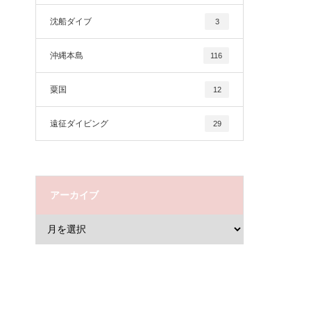
沈船ダイブ
3
沖縄本島
116
粟国
12
遠征ダイビング
29
アーカイブ