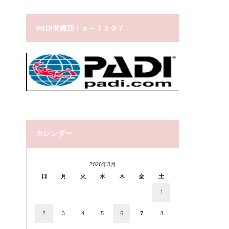
PADI登録店｜ｓ－７５０７
カレンダー
2026年8月
日
月
火
水
木
金
土
1
2
3
4
5
6
7
8