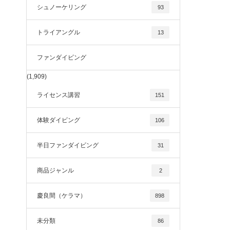
シュノーケリング
93
トライアングル
13
ファンダイビング
(1,909)
ライセンス講習
151
体験ダイビング
106
半日ファンダイビング
31
商品ジャンル
2
慶良間（ケラマ）
898
未分類
86