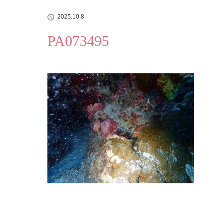
2025.10.8
PA073495