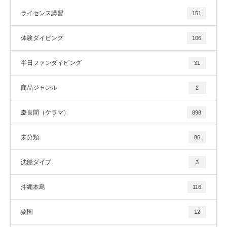
ライセンス講習
151
体験ダイビング
106
半日ファンダイビング
31
商品ジャンル
2
慶良間（ケラマ）
898
未分類
86
沈船ダイブ
3
沖縄本島
116
粟国
12