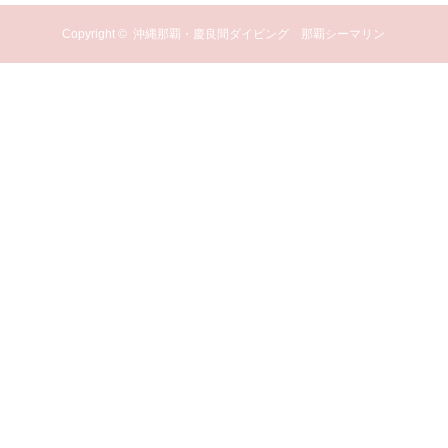
Copyright ©
沖縄那覇・慶良間ダイビング 那覇シーマリン