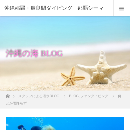
沖縄那覇・慶良間ダイビング 那覇シーマ
リン
沖縄の海 BLOG
ホーム
スタッフによる潜水BLOG
BLOG
,
ファンダイビング
何
とか雨降らず