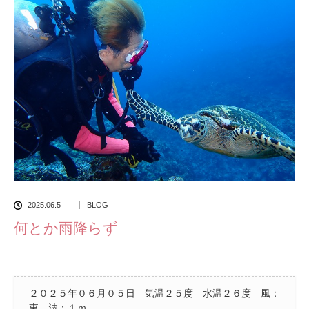
2025.06.5
BLOG
何とか雨降らず
２０２５年０６月０５日 気温２５度 水温２６度 風：
東 波：１ｍ