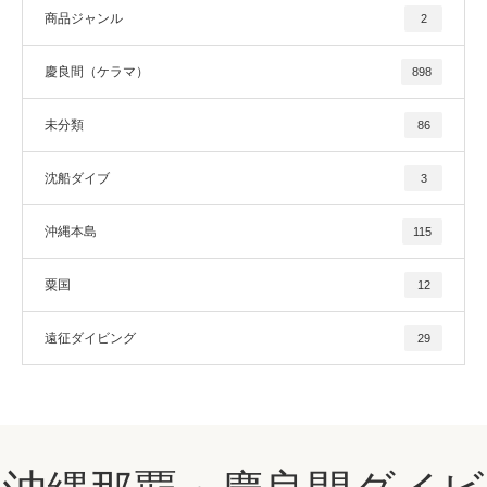
商品ジャンル
2
慶良間（ケラマ）
898
未分類
86
沈船ダイブ
3
沖縄本島
115
粟国
12
遠征ダイビング
29