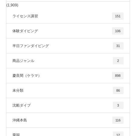
(1,909)
ライセンス講習
151
体験ダイビング
106
半日ファンダイビング
31
商品ジャンル
2
慶良間（ケラマ）
898
未分類
86
沈船ダイブ
3
沖縄本島
116
粟国
12