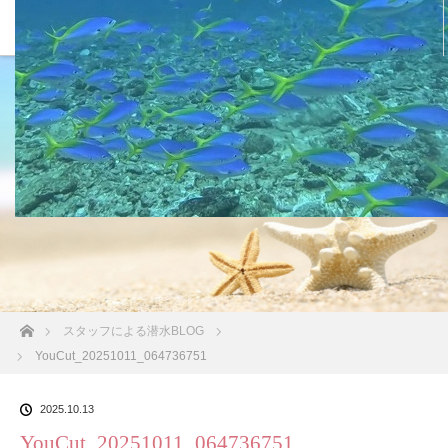
沖縄の海 BLOG
ホーム
スタッフによる潜水BLOG
YouCut_20251011_064736751
2025.10.13
YouCut_20251011_064736751