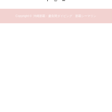
Copyright ©
沖縄那覇・慶良間ダイビング 那覇シーマリン