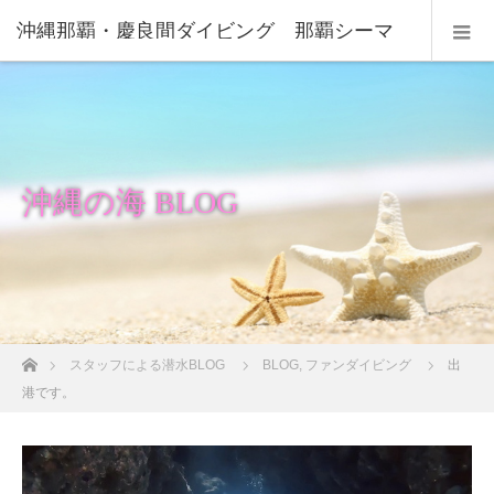
沖縄那覇・慶良間ダイビング 那覇シーマ
リン
沖縄の海 BLOG
ホーム
スタッフによる潜水BLOG
BLOG
,
ファンダイビング
出
港です。