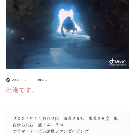
2024.11.2
BLOG
出港です。
２０２４年１１月０２日 気温２９℃ 水温２８度 風：
西から北西 波：４～３ｍ
ケラマ・チービシ諸島ファンダイビング