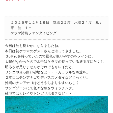
２０２５年１２月１９日 気温２２度 水温２４度 風：
東 波：１ｍ
ケラマ諸島ファンダイビング
今日は波も穏やかになりましたね。
本日は初ケラマのゲストさんと潜ってきました。
ＧoＰroを持っていたので景色が取りやすのをメインに。
太陽がなかったので水中はケラマの持っている透明度にたくし
明るさが足りませんがそれでもキレイだと。
サンゴや真っ白い砂地など・・・カラフルな魚達を。
２本目はチンアナゴやデバスズメダイなどじっくり。
沖縄のチンアナゴはどうやらよりやすいらしく
サンゴゾーンにて色々な魚をウォッチング。
砂地ではカレイやトンガリホタテなど・・・