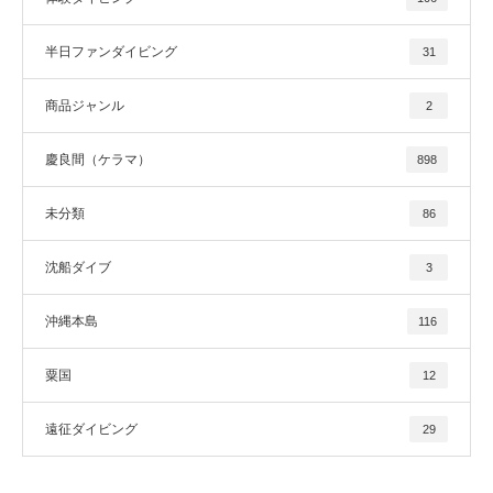
半日ファンダイビング
31
商品ジャンル
2
慶良間（ケラマ）
898
未分類
86
沈船ダイブ
3
沖縄本島
116
粟国
12
遠征ダイビング
29