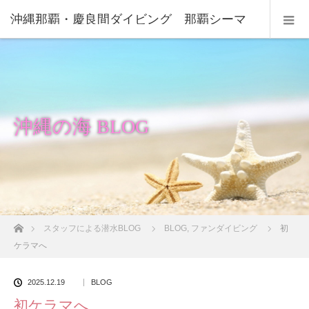
沖縄那覇・慶良間ダイビング 那覇シーマ
リン
沖縄の海 BLOG
ホーム
スタッフによる潜水BLOG
BLOG
,
ファンダイビング
初
ケラマへ
2025.12.19
BLOG
初ケラマへ