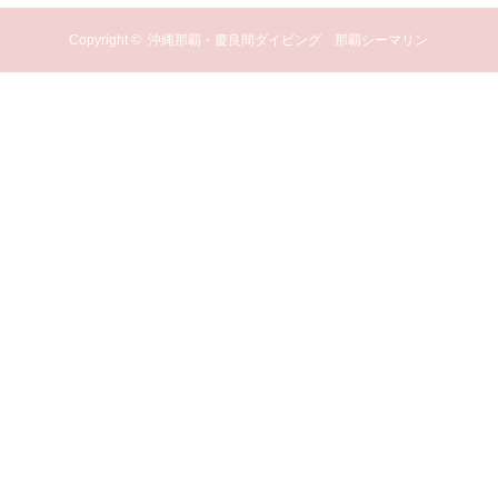
Copyright ©
沖縄那覇・慶良間ダイビング 那覇シーマリン