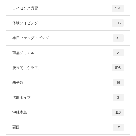
ライセンス講習
151
体験ダイビング
106
半日ファンダイビング
31
商品ジャンル
2
慶良間（ケラマ）
898
未分類
86
沈船ダイブ
3
沖縄本島
116
粟国
12