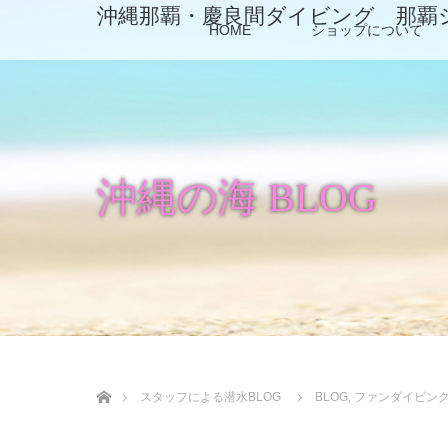
沖縄那覇・慶良間ダイビング 那覇
HOME
ショップについて
沖縄の海 BLOG
ホーム
スタッフによる潜水BLOG
BLOG
,
ファンダイビン