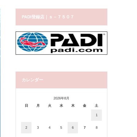
PADI登録店｜ｓ－７５０７
カレンダー
2026年8月
日
月
火
水
木
金
土
1
2
3
4
5
6
7
8