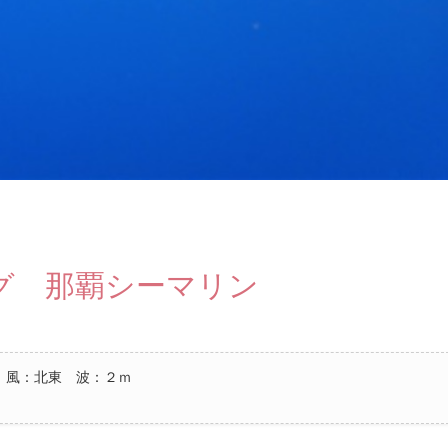
グ 那覇シーマリン
 風：北東 波：２ｍ