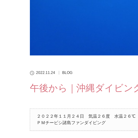
2022.11.24
BLOG
午後から｜沖縄ダイビン
２０２２年１１月２４日 気温２６度 水温２６℃
ＰＭチービシ諸島ファンダイビング