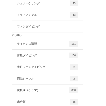
シュノーケリング
93
トライアングル
13
ファンダイビング
(1,909)
ライセンス講習
151
体験ダイビング
106
半日ファンダイビング
31
商品ジャンル
2
慶良間（ケラマ）
898
未分類
86