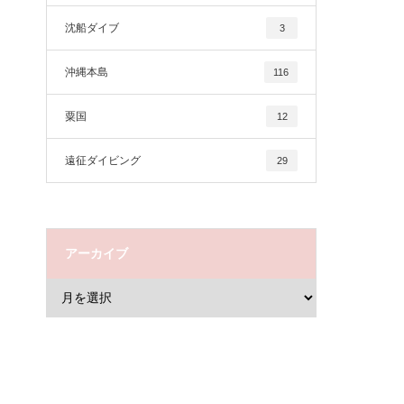
沈船ダイブ
3
沖縄本島
116
粟国
12
遠征ダイビング
29
アーカイブ