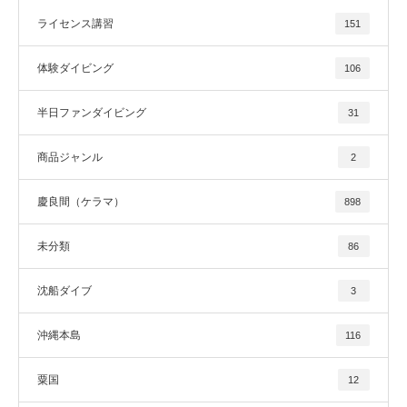
ライセンス講習
151
体験ダイビング
106
半日ファンダイビング
31
商品ジャンル
2
慶良間（ケラマ）
898
未分類
86
沈船ダイブ
3
沖縄本島
116
粟国
12