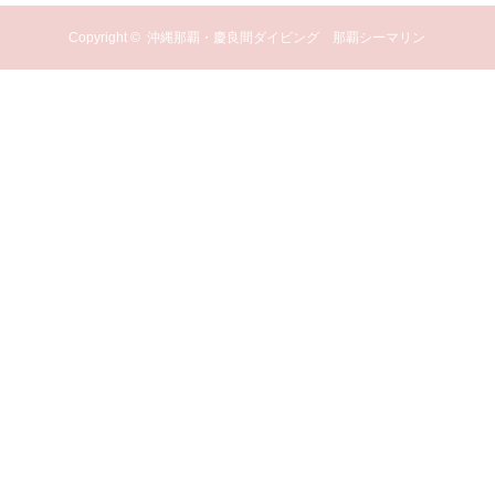
Copyright ©
沖縄那覇・慶良間ダイビング 那覇シーマリン