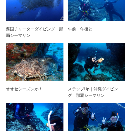
粟国チャーターダイビング 那
午前・午後と
覇シーマリン
オオセシーズンか！
ステップUp｜沖縄ダイビン
グ 那覇シーマリン