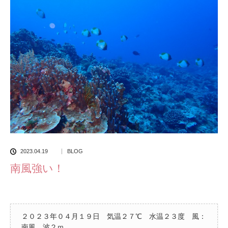
2023.04.19
BLOG
南風強い！
２０２３年０４月１９日 気温２７℃ 水温２３度 風：
南風 波２ｍ