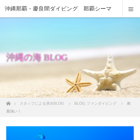
沖縄那覇・慶良間ダイビング 那覇シーマ
リン
沖縄の海 BLOG
ホーム
スタッフによる潜水BLOG
BLOG
,
ファンダイビング
南
風強い！