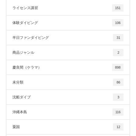
ライセンス講習
151
体験ダイビング
106
半日ファンダイビング
31
商品ジャンル
2
慶良間（ケラマ）
898
未分類
86
沈船ダイブ
3
沖縄本島
116
粟国
12