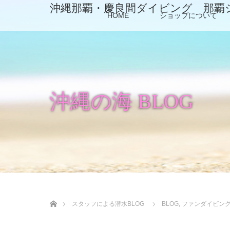
沖縄那覇・慶良間ダイビング 那覇
HOME
ショップについて
沖縄の海 BLOG
ホーム
スタッフによる潜水BLOG
BLOG
,
ファンダイビン