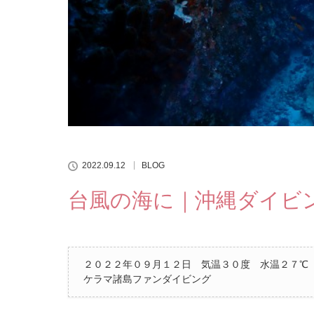
2022.09.12
BLOG
台風の海に｜沖縄ダイビ
２０２２年０９月１２日 気温３０度 水温２７℃
ケラマ諸島ファンダイビング