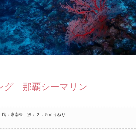
ング 那覇シーマリン
 風：東南東 波：２．５ｍうねり