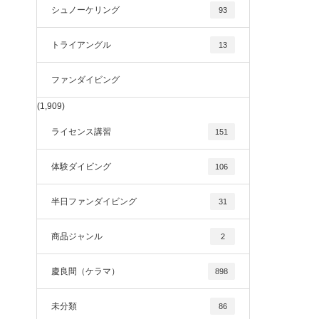
シュノーケリング
93
トライアングル
13
ファンダイビング
(1,909)
ライセンス講習
151
体験ダイビング
106
半日ファンダイビング
31
商品ジャンル
2
慶良間（ケラマ）
898
未分類
86