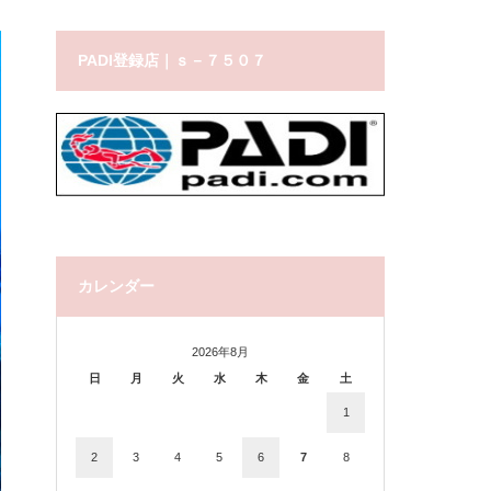
PADI登録店｜ｓ－７５０７
カレンダー
2026年8月
日
月
火
水
木
金
土
1
2
3
4
5
6
7
8