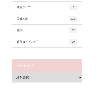
沈船ダイブ
3
沖縄本島
116
粟国
12
遠征ダイビング
29
アーカイブ