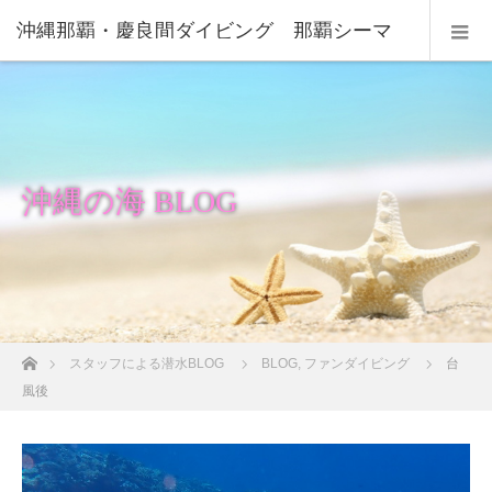
沖縄那覇・慶良間ダイビング 那覇シーマ
リン
沖縄の海 BLOG
ホーム
スタッフによる潜水BLOG
BLOG
,
ファンダイビング
台
風後