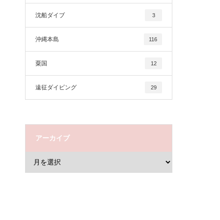
沈船ダイブ
3
沖縄本島
116
粟国
12
遠征ダイビング
29
アーカイブ