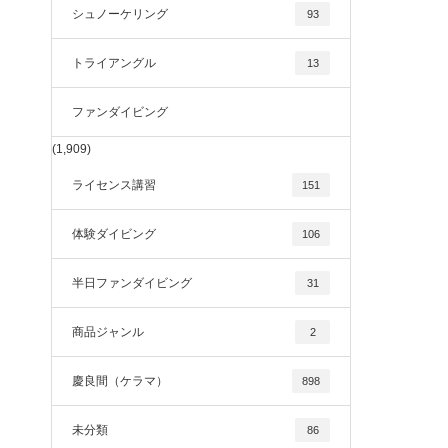
シュノーケリング
93
トライアングル
13
ファンダイビング
(1,909)
ライセンス講習
151
体験ダイビング
106
半日ファンダイビング
31
商品ジャンル
2
慶良間（ケラマ）
898
未分類
86