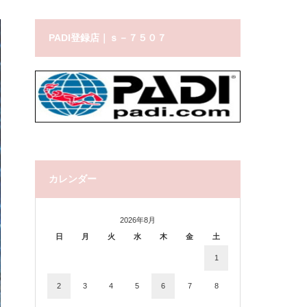
PADI登録店｜ｓ－７５０７
カレンダー
2026年8月
日
月
火
水
木
金
土
1
2
3
4
5
6
7
8