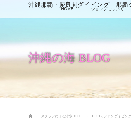
沖縄那覇・慶良間ダイビング 那覇
HOME
ショップについて
沖縄の海 BLOG
ホーム
スタッフによる潜水BLOG
BLOG
,
ファンダイビン