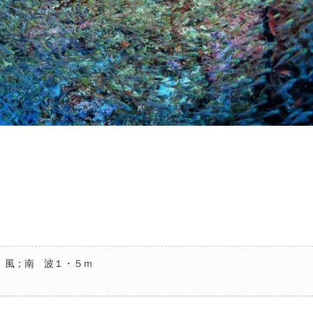
 風；南 波１・５ｍ