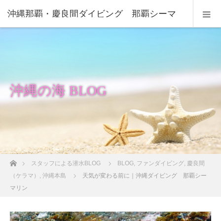
沖縄那覇・慶良間ダイビング 那覇シーマ
リン
沖縄の海 BLOG
ホーム
スタッフによる潜水BLOG
BLOG
,
ファンダイビング
,
慶良間
（ケラマ）
,
沖縄本島
天気が変わる前に｜沖縄ダイビング 那覇シー
マリン