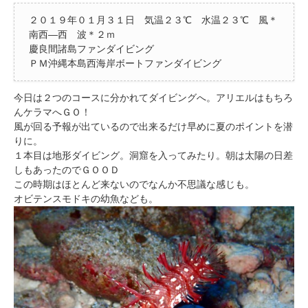
２０１９年０１月３１日 気温２３℃ 水温２３℃ 風＊
南西―西 波＊２ｍ
慶良間諸島ファンダイビング
ＰＭ沖縄本島西海岸ボートファンダイビング
今日は２つのコースに分かれてダイビングへ。アリエルはもちろ
んケラマへＧＯ！
風が回る予報が出ているので出来るだけ早めに夏のポイントを潜
りに。
１本目は地形ダイビング。洞窟を入ってみたり。朝は太陽の日差
しもあったのでＧＯＯＤ
この時期はほとんど来ないのでなんか不思議な感じも。
オビテンスモドキの幼魚なども。