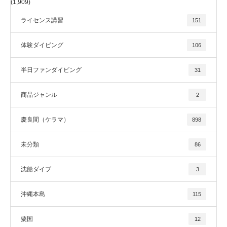
(1,909)
ライセンス講習
151
体験ダイビング
106
半日ファンダイビング
31
商品ジャンル
2
慶良間（ケラマ）
898
未分類
86
沈船ダイブ
3
沖縄本島
115
粟国
12