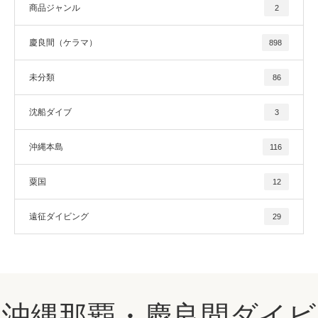
商品ジャンル
2
慶良間（ケラマ）
898
未分類
86
沈船ダイブ
3
沖縄本島
116
粟国
12
遠征ダイビング
29
沖縄那覇・慶良間ダイビ