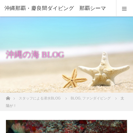
沖縄那覇・慶良間ダイビング 那覇シーマ
リン
沖縄の海 BLOG
ホーム
スタッフによる潜水BLOG
BLOG
,
ファンダイビング
太
陽が！