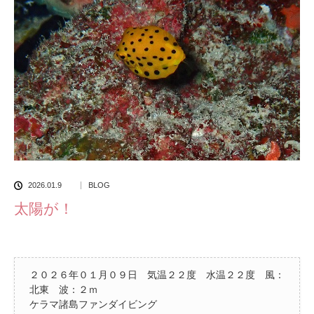
2026.01.9
BLOG
太陽が！
２０２６年０１月０９日 気温２２度 水温２２度 風：
北東 波：２ｍ
ケラマ諸島ファンダイビング