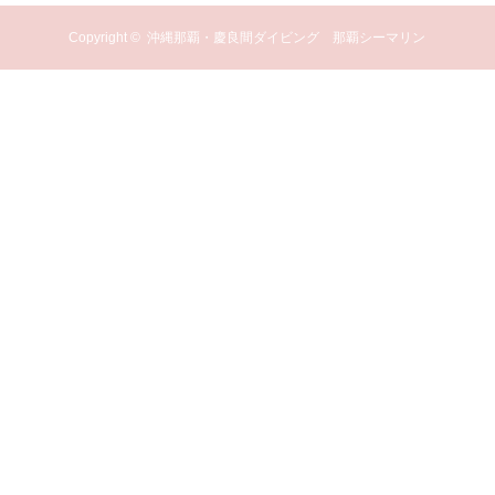
Copyright ©
沖縄那覇・慶良間ダイビング 那覇シーマリン