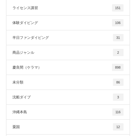
ライセンス講習
151
体験ダイビング
106
半日ファンダイビング
31
商品ジャンル
2
慶良間（ケラマ）
898
未分類
86
沈船ダイブ
3
沖縄本島
116
粟国
12