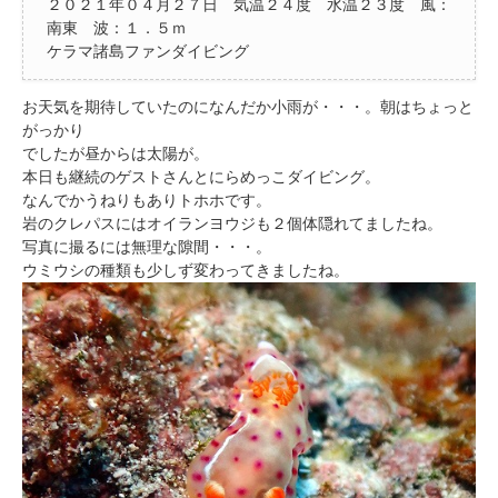
２０２１年０４月２７日 気温２４度 水温２３度 風：
南東 波：１．５ｍ
ケラマ諸島ファンダイビング
お天気を期待していたのになんだか小雨が・・・。朝はちょっと
がっかり
でしたが昼からは太陽が。
本日も継続のゲストさんとにらめっこダイビング。
なんでかうねりもありトホホです。
岩のクレパスにはオイランヨウジも２個体隠れてましたね。
写真に撮るには無理な隙間・・・。
ウミウシの種類も少しず変わってきましたね。