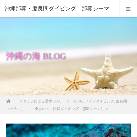
沖縄那覇・慶良間ダイビング 那覇シーマ
リン
沖縄の海 BLOG
ホーム
スタッフによる潜水BLOG
BLOG
,
ファンダイビング
,
慶良間
（ケラマ）
小さいの。沖縄ダイビング 那覇シーマリン