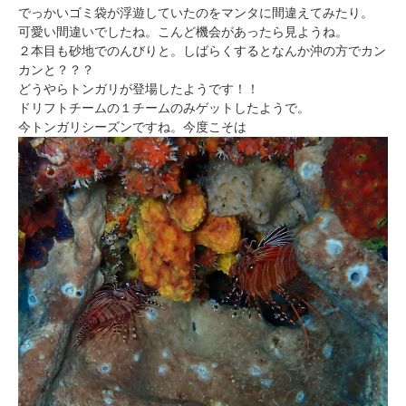
でっかいゴミ袋が浮遊していたのをマンタに間違えてみたり。
可愛い間違いでしたね。こんど機会があったら見ようね。
２本目も砂地でのんびりと。しばらくするとなんか沖の方でカン
カンと？？？
どうやらトンガリが登場したようです！！
ドリフトチームの１チームのみゲットしたようで。
今トンガリシーズンですね。今度こそは