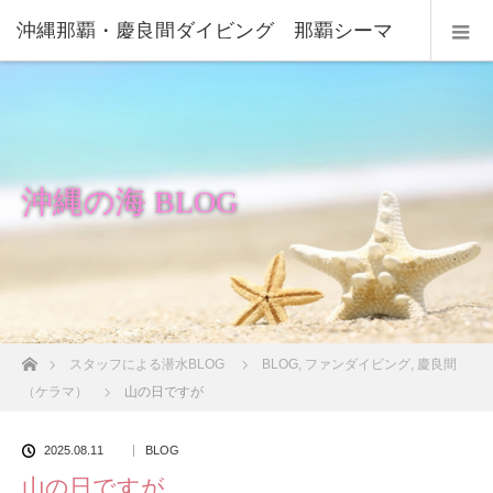
沖縄那覇・慶良間ダイビング 那覇シーマ
リン
沖縄の海 BLOG
ホーム
スタッフによる潜水BLOG
BLOG
,
ファンダイビング
,
慶良間
（ケラマ）
山の日ですが
2025.08.11
BLOG
山の日ですが