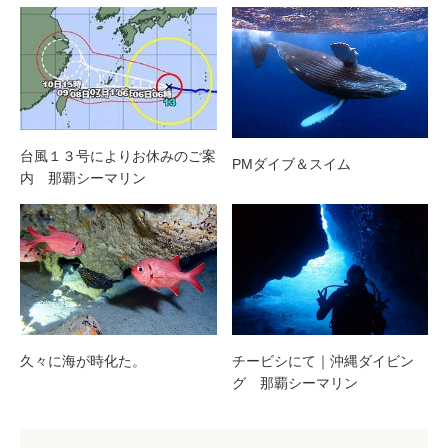
台風１３号によりお休みのご案
PMダイブ＆スイム
内 那覇シーマリン
久々に海が時化た。
チービシにて｜沖縄ダイビン
グ 那覇シーマリン