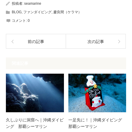
投稿者:
seamarine
BLOG
,
ファンダイビング
,
慶良間（ケラマ）
コメント:
0
前の記事
次の記事
関連記事
久しぶりに洞窟へ｜沖縄ダイビ
一足先に！｜沖縄ダイビング
ング 那覇シーマリン
那覇シーマリン