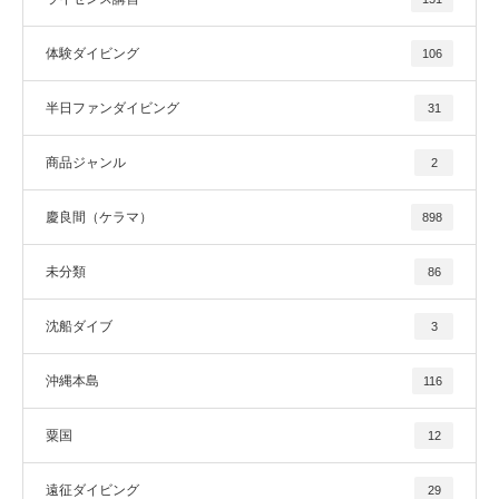
体験ダイビング
106
半日ファンダイビング
31
商品ジャンル
2
慶良間（ケラマ）
898
未分類
86
沈船ダイブ
3
沖縄本島
116
粟国
12
遠征ダイビング
29