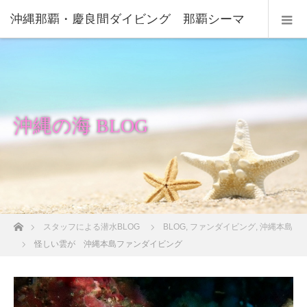
沖縄那覇・慶良間ダイビング 那覇シーマ
リン
沖縄の海 BLOG
ホーム
スタッフによる潜水BLOG
BLOG
,
ファンダイビング
,
沖縄本島
怪しい雲が 沖縄本島ファンダイビング