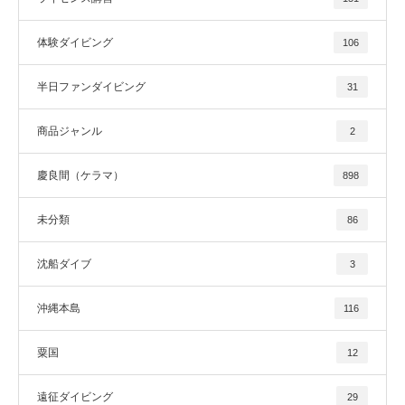
体験ダイビング
106
半日ファンダイビング
31
商品ジャンル
2
慶良間（ケラマ）
898
未分類
86
沈船ダイブ
3
沖縄本島
116
粟国
12
遠征ダイビング
29