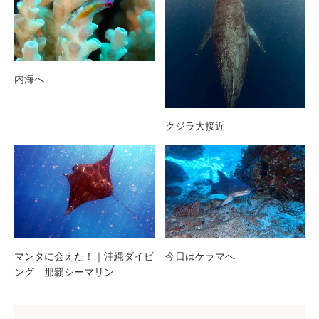
内海へ
クジラ大接近
マンタに会えた！｜沖縄ダイビ
今日はケラマへ
ング 那覇シーマリン