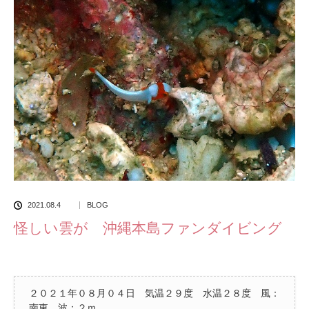
2021.08.4
BLOG
怪しい雲が 沖縄本島ファンダイビング
２０２１年０８月０４日 気温２９度 水温２８度 風：
南東 波：２ｍ