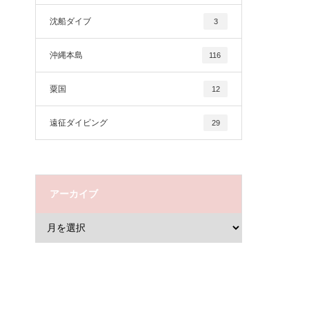
沈船ダイブ
3
沖縄本島
116
粟国
12
遠征ダイビング
29
アーカイブ