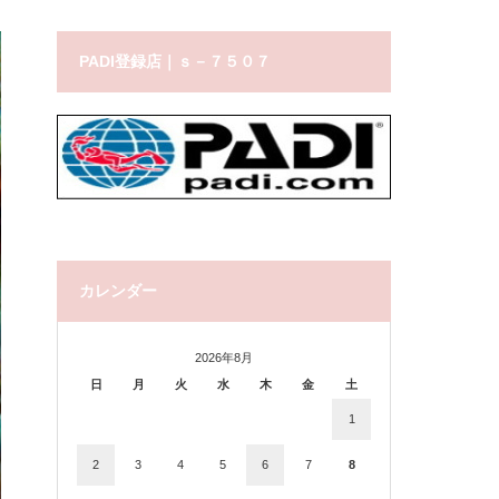
PADI登録店｜ｓ－７５０７
カレンダー
2026年8月
日
月
火
水
木
金
土
1
2
3
4
5
6
7
8