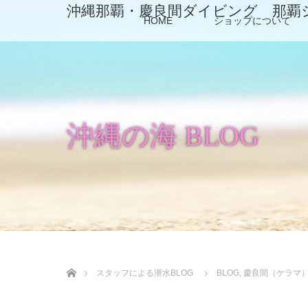
沖縄那覇・慶良間ダイビング 那覇
HOME
ショップについて
沖縄の海 BLOG
ホーム
スタッフによる潜水BLOG
BLOG
,
慶良間（ケラマ