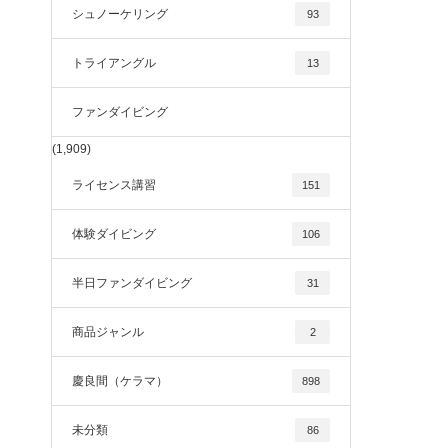
シュノーケリング
93
トライアングル
13
ファンダイビング
(1,909)
ライセンス講習
151
体験ダイビング
106
半日ファンダイビング
31
商品ジャンル
2
慶良間（ケラマ）
898
未分類
86