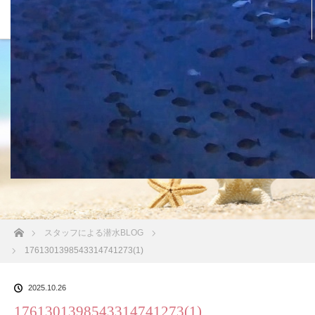
沖縄の海 BLOG
ホーム
スタッフによる潜水BLOG
1761301398543314741273(1)
2025.10.26
1761301398543314741273(1)