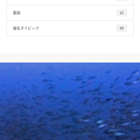
粟国
12
遠征ダイビング
29