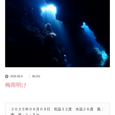
2025.06.9
BLOG
梅雨明け
２０２５年０６月０９日 気温３２度 水温２６度 風：
南 波：１・５ｍ