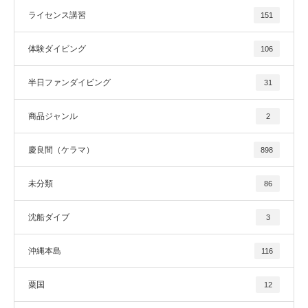
ライセンス講習
151
体験ダイビング
106
半日ファンダイビング
31
商品ジャンル
2
慶良間（ケラマ）
898
未分類
86
沈船ダイブ
3
沖縄本島
116
粟国
12