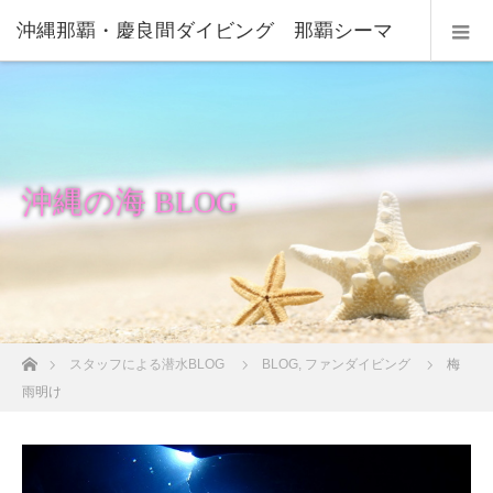
沖縄那覇・慶良間ダイビング 那覇シーマ
リン
沖縄の海 BLOG
ホーム
スタッフによる潜水BLOG
BLOG
,
ファンダイビング
梅
雨明け