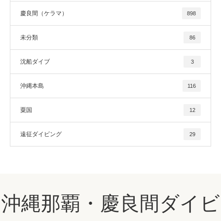
慶良間（ケラマ）
898
未分類
86
沈船ダイブ
3
沖縄本島
116
粟国
12
遠征ダイビング
29
沖縄那覇・慶良間ダイビ