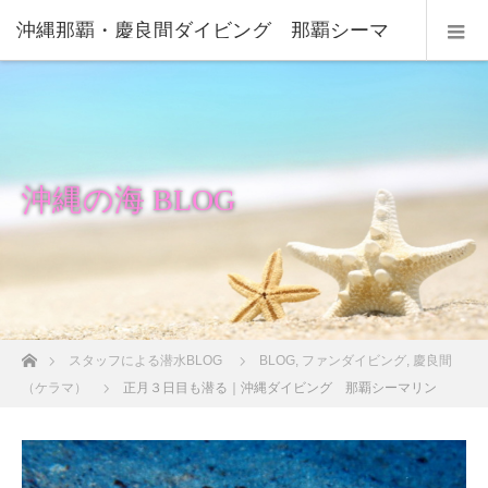
沖縄那覇・慶良間ダイビング 那覇シーマ
リン
沖縄の海 BLOG
ホーム
スタッフによる潜水BLOG
BLOG
,
ファンダイビング
,
慶良間
（ケラマ）
正月３日目も潜る｜沖縄ダイビング 那覇シーマリン