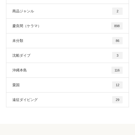
商品ジャンル
2
慶良間（ケラマ）
898
未分類
86
沈船ダイブ
3
沖縄本島
116
粟国
12
遠征ダイビング
29