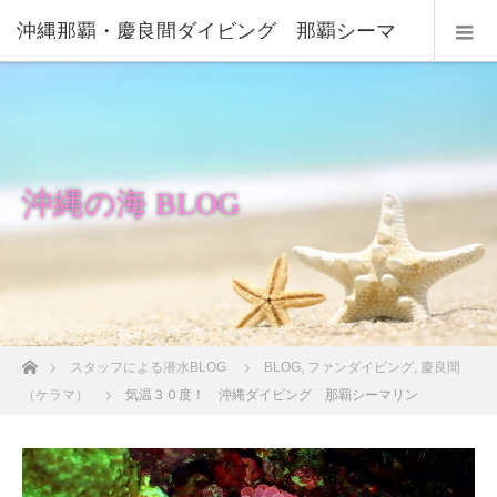
沖縄那覇・慶良間ダイビング 那覇シーマ
リン
沖縄の海 BLOG
ホーム
スタッフによる潜水BLOG
BLOG
,
ファンダイビング
,
慶良間
（ケラマ）
気温３０度！ 沖縄ダイビング 那覇シーマリン