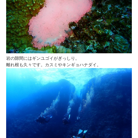
岩の隙間にはギンユゴイがぎっしり。
離れ根も久々です。カスミやキンギョハナダイ。