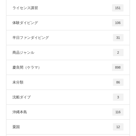
ライセンス講習
151
体験ダイビング
106
半日ファンダイビング
31
商品ジャンル
2
慶良間（ケラマ）
898
未分類
86
沈船ダイブ
3
沖縄本島
116
粟国
12