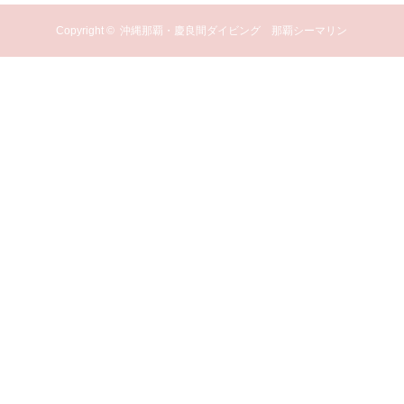
Copyright ©
沖縄那覇・慶良間ダイビング 那覇シーマリン